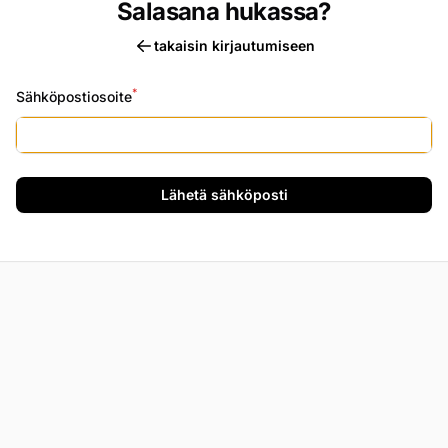
Salasana hukassa?
takaisin kirjautumiseen
*
Sähköpostiosoite
Lähetä sähköposti