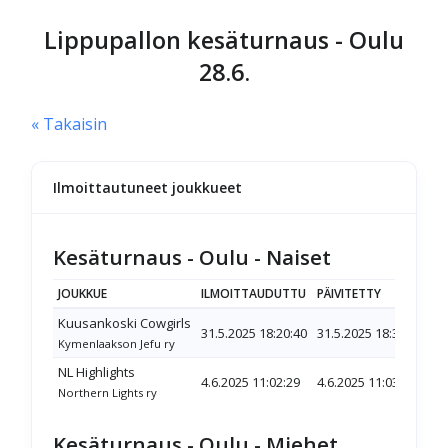
Lippupallon kesäturnaus - Oulu
28.6.
« Takaisin
Ilmoittautuneet joukkueet
Kesäturnaus - Oulu - Naiset
JOUKKUE
ILMOITTAUDUTTU
PÄIVITETTY
TILA
Kuusankoski Cowgirls
31.5.2025 18:20:40
31.5.2025 18:32
Joukk
Kymenlaakson Jefu ry
NL Highlights
4.6.2025 11:02:29
4.6.2025 11:03
Joukk
Northern Lights ry
Kesäturnaus - Oulu - Miehet